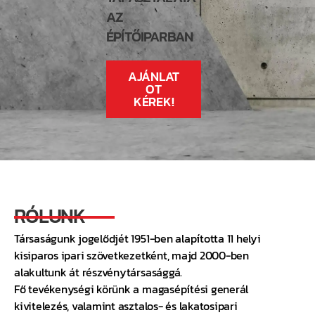
AZ
ÉPÍTŐIPARBAN
AJÁNLAT
OT
KÉREK!
RÓLUNK
Társaságunk jogelődjét 1951-ben alapította 11 helyi
kisiparos ipari szövetkezetként, majd 2000-ben
alakultunk át részvénytársasággá.
Fő tevékenységi körünk a magasépítési generál
kivitelezés, valamint asztalos- és lakatosipari