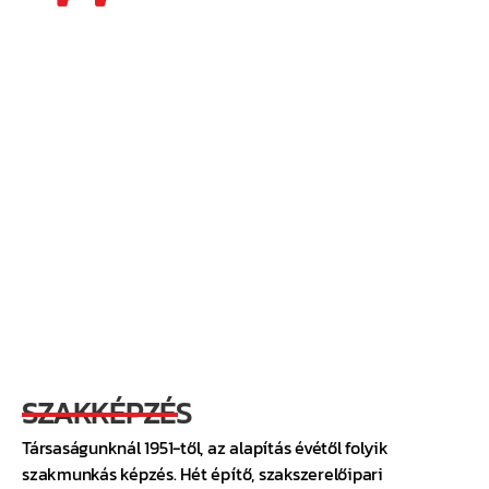
„ÉPÍTENI, SZÉP, TISZTA HITTEL, EGYÜTT NŐNI AZ
ÉPÜLETTEL.”
- PAPP LÁSZLÓ -
SZAKKÉPZÉS
Társaságunknál 1951-től, az alapítás évétől folyik
szakmunkás képzés. Hét építő, szakszerelőipari