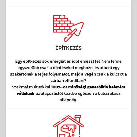
ÉPÍTKEZÉS
Egy építkezés sok energiát és időt emészt fel. Nem lenne
egyszerűbb csak a döntéseket meghozni és átadni egy
szakértőnek a teljes folyamatot, majd a végén csak a kulcsot a
zárban elfordítani?
Szakmai múltunkkal
100%-os minőségi generálkivitelezést
vállalunk
az alapozástól kezdve egészen a kulcsrakész
állapotig.