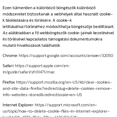
Ezen túlmenően a különböző böngészők különböző
módszereket biztosítanak a webhelyek által használt cookie-
k blokkolására és törlésére. A cookie-k
letiltásához/törléséhez módosíthatja böngészője beállításait.
Az alábbiakban a fő webböngészők cookie-jainak kezelésével
és törlésével kapcsolatos támogatási dokumentumokra
mutató hivatkozások találhatók.
Chrome:
https://support.google.com/accounts/answer/32050
Safari:
https://support.apple.com/en-
in/guide/safari/sfri11471/mac
Firefox:
https://support.mozilla.org/en-US/kb/clear-cookies-
and-site-data-firefox?redirectslug=delete-cookies-remove-
info-websites-stored&redirectlocale=en-US
Internet Explorer:
https://support.microsoft.com/en-
us/topic/how-to-delete-cookie-files-in-internet-explorer-