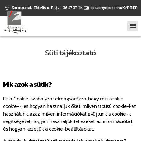
Sárospatak, Eötvös u. 11.
+36 47 311 114
epszer@epszer.hu
KARRIER
KEZDŐLAP
RÓLUNK
SZOLGÁLTATÁSOK
MUNKÁINK
SZAKKÉPZÉS
PÁLYÁZAT
BLOG
KAPCSOLAT
Süti tájékoztató
Mik azok a sütik?
Ez a Cookie-szabályzat elmagyarázza, hogy mik azok a
cookie-k, és hogyan használjuk őket, milyen típusú cookie-kat
használunk, azaz milyen információkat gyűjtünk a cookie-k
segítségével, hogyan használjuk fel ezeket az információkat,
és hogyan kezeljük a cookie-beállításokat.
A cookie-k kisméretű szöveges fájlok, amelyek kisméretű