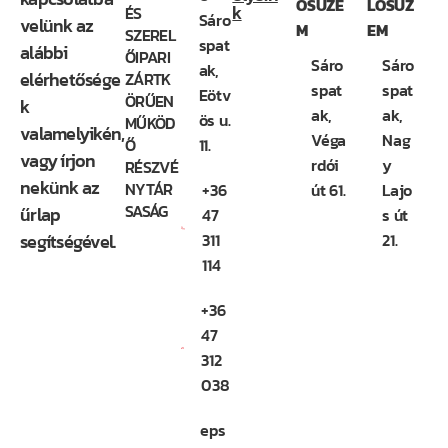
OSÜZE
LOSÜZ
k
ÉS
Sáro
velünk az
M
EM
SZEREL
spat
alábbi
ŐIPARI
Sáro
Sáro
ak,
elérhetősége
ZÁRTK
spat
spat
Eötv
ÖRŰEN
k
ak,
ak,
ös u.
MŰKÖD
valamelyikén,
Véga
Nag
Ő
11.
vagy írjon
rdói
y
RÉSZVÉ
nekünk az
NYTÁR
+36
út 61.
Lajo
SASÁG
űrlap
47
s út
segítségével.
311
21.
114
+36
47
312
038
eps