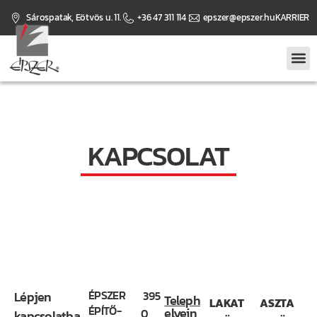
Sárospatak, Eötvös u. 11.
+36 47 311 114
epszer@epszer.hu
KARRIER
KAPCSOLAT
ÉPSZER
Lépjen
395
Teleph
LAKAT
ASZTA
ÉPÍTŐ-
elyein
0
kapcsolatba