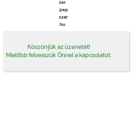
zer
@ep
szer
.hu
Köszönjük az üzenetét!
Mielőbb felvesszük Önnel a kapcsolatot.