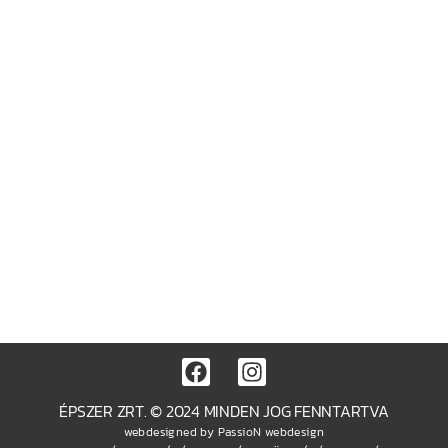
ÉPSZER ZRT. © 2024 MINDEN JOG FENNTARTVA
webdesigned by
PassioN webdesign